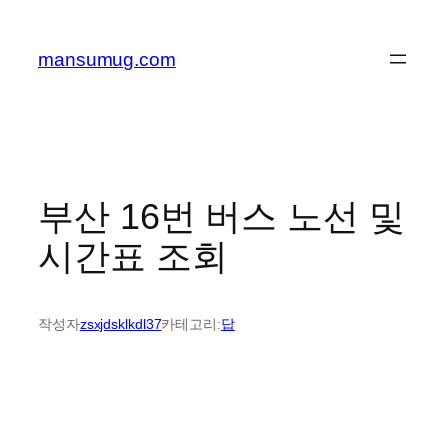
콘
텐
mansumug.com
츠
로
바
로
가
기
부산 16번 버스 노선 및
시간표 조회
작성자
zsxjdsklkdl37
카테고리:
답