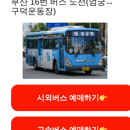
부산 16번 버스 노선(엄궁↔
구덕운동장)
시외버스 예매하기
고속버스 예매하기