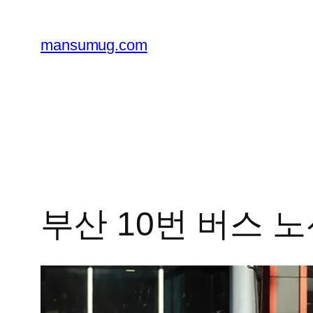
콘
텐
mansumug.com
츠
로
바
로
가
기
부산 10번 버스 