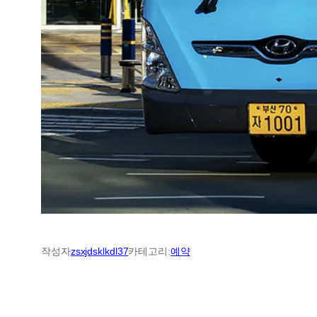
작성자
zsxjdsklkdl37
카테고리:
예약