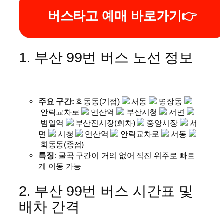
버스타고 예매 바로가기👉
1. 부산 99번 버스 노선 정보
주요 구간:
회동동(기점)
서동
명장동
안락교차로
연산역
부산시청
서면
범일역
부산진시장(회차)
중앙시장
서
면
시청
연산역
안락교차로
서동
회동동(종점)
특징:
굴곡 구간이 거의 없어 직진 위주로 빠르
게 이동 가능.
2. 부산 99번 버스 시간표 및
배차 간격