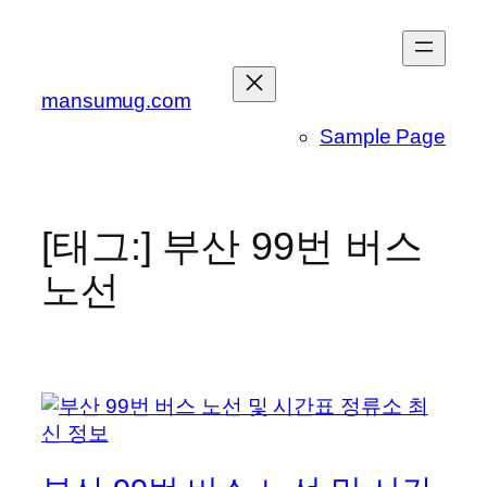
콘
텐
츠
mansumug.com
로
바
Sample Page
로
가
기
[태그:]
부산 99번 버스
노선