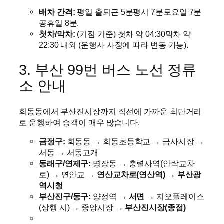
배차 간격:
평일 출퇴근 5분평시 7분토요일 7분
공휴일 8분.
첫차/막차:
(기점 기준) 첫차 약 04:30막차 약
22:30 내외 (운행사 사정에 따라 변동 가능).
3. 부산 99번 버스 노선 정류
소 안내
회동동에서 부산진시장까지 직선에 가까운 최단거리
로 운행하여 승객이 매우 많습니다.
금정구:
회동동 → 회동초등학교 → 금사시장 →
서동 → 서동고개
동래구/연제구:
명장동 → 충렬사역(안락교차
로) → 연안교 →
연산교차로(연산역)
→
부산광
역시청
부산진구/동구:
양정역 →
서면
→ 지오플레이스
(상행 시) → 중앙시장 →
부산진시장(종점)