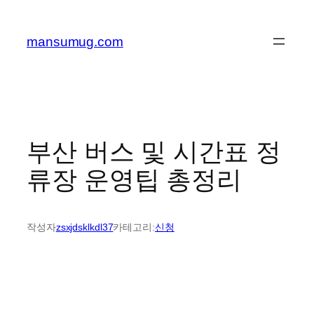
콘
텐
mansumug.com
츠
로
바
로
가
기
부산 버스 및 시간표 정
류장 운영팁 총정리
작성자
zsxjdsklkdl37
카테고리:
신청