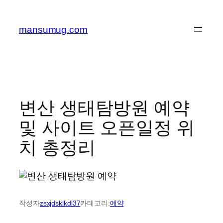
콘
텐
mansumug.com
츠
로
바
로
가
기
변산 생태탐방원 예약
및 사이트 오픈일정 위
치 총정리
작성자
zsxjdsklkdl37
카테고리:
예약