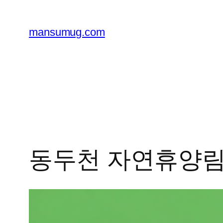
콘
텐
mansumug.com
츠
로
바
로
가
기
동두천 자연휴양림