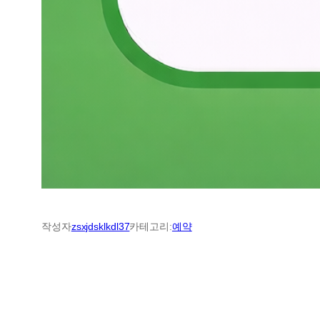
작성자
zsxjdsklkdl37
카테고리:
예약