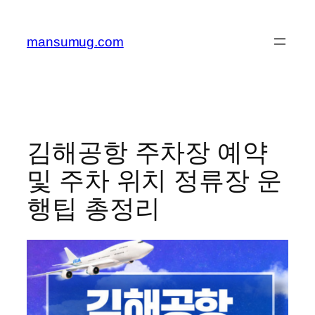
콘
텐
mansumug.com
츠
로
바
로
가
기
김해공항 주차장 예약
및 주차 위치 정류장 운
행팁 총정리