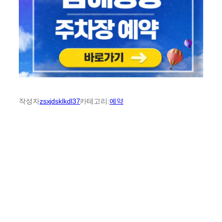
작성자
zsxjdsklkdl37
카테고리:
예약