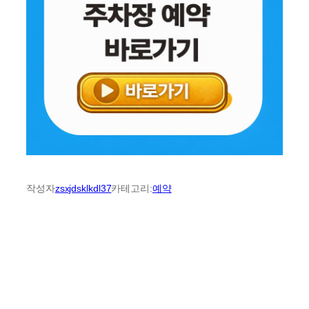
작성자
zsxjdsklkdl37
카테고리:
예약