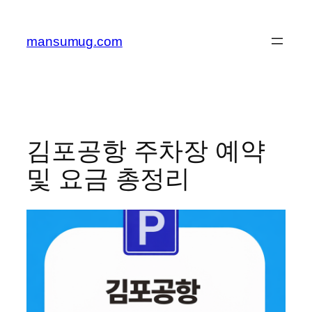
콘
텐
mansumug.com
츠
로
바
로
가
기
김포공항 주차장 예약
및 요금 총정리