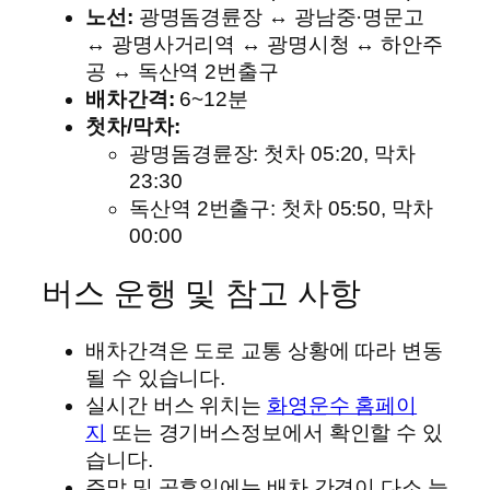
노선:
광명돔경륜장 ↔ 광남중·명문고
↔ 광명사거리역 ↔ 광명시청 ↔ 하안주
공 ↔ 독산역 2번출구
배차간격:
6~12분
첫차/막차:
광명돔경륜장: 첫차 05:20, 막차
23:30
독산역 2번출구: 첫차 05:50, 막차
00:00
버스 운행 및 참고 사항
배차간격은 도로 교통 상황에 따라 변동
될 수 있습니다.
실시간 버스 위치는
화영운수 홈페이
지
또는 경기버스정보에서 확인할 수 있
습니다.
주말 및 공휴일에는 배차 간격이 다소 늘