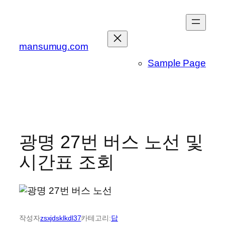
콘
텐
츠
mansumug.com
로
바
Sample Page
로
가
기
광명 27번 버스 노선 및
시간표 조회
작성자
zsxjdsklkdl37
카테고리:
답